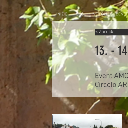
INIZIO
SOCI
VEICOLI
BENEF
< Zurück
13. - 1
Event AMCA
Circolo A