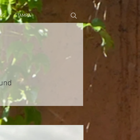
NG
STAMPA
 und