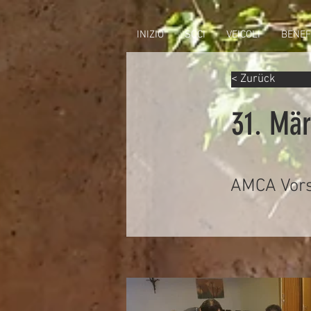
INIZIO
SOCI
VEICOLI
BENEF
< Zurück
31. Mä
AMCA Vors