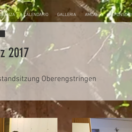
ICIENZA
CALENDARIO
GALLERIA
AMCAlino
SPONSORI
rz 2017
tandsitzung Oberengstringen