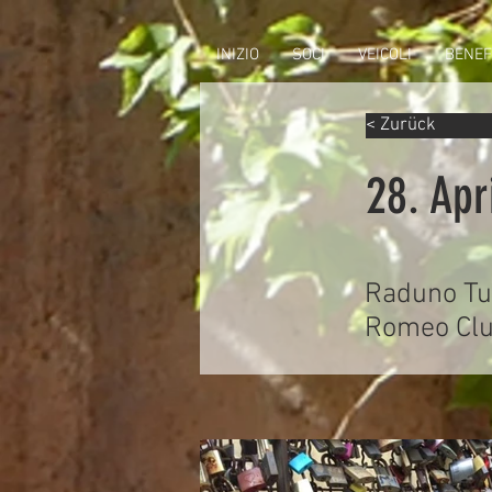
INIZIO
SOCI
VEICOLI
BENEF
< Zurück
28. Apr
Raduno Tur
Romeo Club