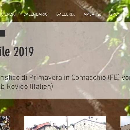
ICIENZA
CALENDARIO
GALLERIA
AMCAlino
SPONSORI
ile 2019
istico di Primavera in Comacchio (FE) vo
 Rovigo (Italien)