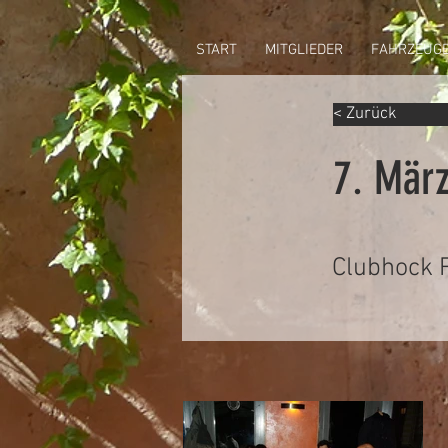
START
MITGLIEDER
FAHRZEUG
< Zurück
7. Mär
Clubhock 