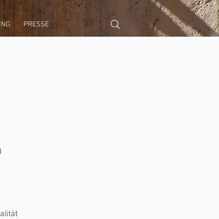
ING
PRESSE
d
alität