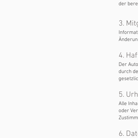
der berei
3. Mi
Informat
Änderun
4. Ha
Der Auto
durch de
gesetzlic
5. Ur
Alle Inh
oder Verv
Zustimmu
6. Da