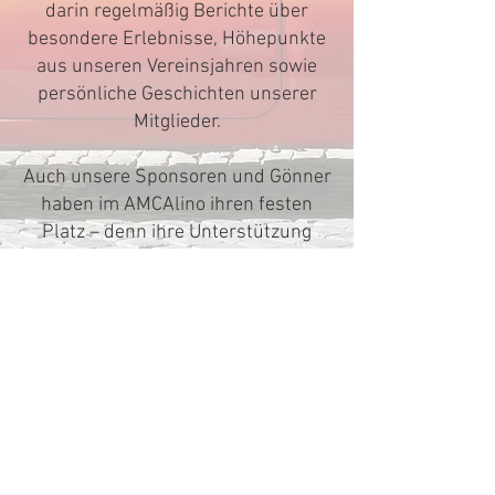
darin regelmäßig Berichte über
besondere Erlebnisse, Höhepunkte
aus unseren Vereinsjahren sowie
persönliche Geschichten unserer
Mitglieder.
Auch unsere Sponsoren und Gönner
haben im AMCAlino ihren festen
Platz – denn ihre Unterstützung
ermöglicht viele unserer Aktivitäten
überhaupt erst.
Wir wünschen viel Freude beim
Stöbern durch die verschiedenen
Ausgaben!