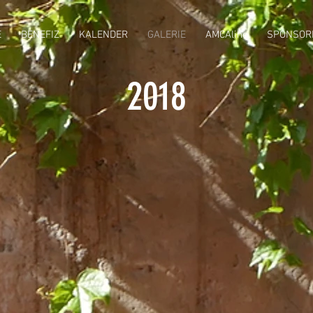
E
BENEFIZ
KALENDER
GALERIE
AMCAlino
SPONSOR
2018