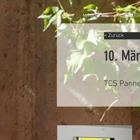
START
MITGLIEDER
FAHRZEUG
< Zurück
10. Mä
TCS Panne