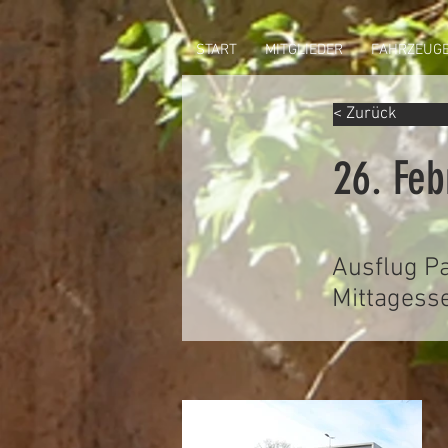
START
MITGLIEDER
FAHRZEUG
< Zurück
26. Feb
Ausflug P
Mittagesse