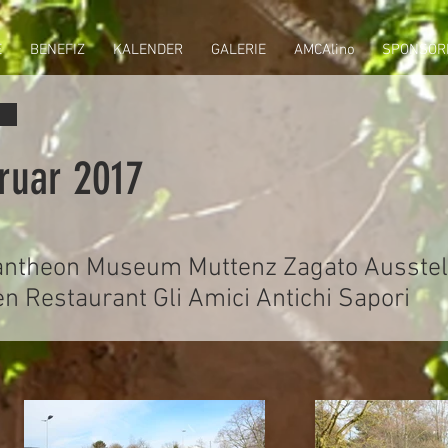
E
BENEFIZ
KALENDER
GALERIE
AMCAlino
SPONSOR
ruar 2017
antheon Museum Muttenz Zagato Ausstel
n Restaurant Gli Amici Antichi Sapori