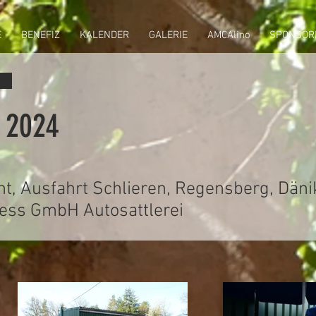
E
BENEFIZ
KALENDER
GALERIE
AMCAlino
SPONSOR
l 2024
t, Ausfahrt Schlieren, Regensberg, Dän
ess GmbH Autosattlerei