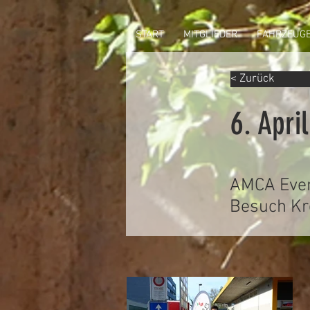
START
MITGLIEDER
FAHRZEUG
< Zurück
6. Apri
AMCA Even
Besuch Kr