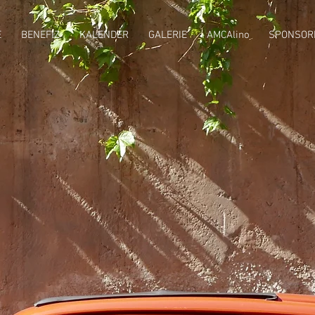
E
BENEFIZ
KALENDER
GALERIE
AMCAlino
SPONSOR